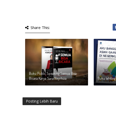
Share This:
Buku Public Speaking Semua Bisa
Bicara Karya Sara Neyrhiza
Buku Writing
Posting Lebih Baru