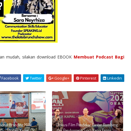
ngan mudah, silakan download EBOOK
Membuat Podcast Bagi
Facebook
Twitter
Google+
Pinterest
Linkedin
rsonal Branding MAW
Diskusi Film Pendekar Daster Rombeng
MS : Strategi Karier, CV,
dan Pendongeng Sakti Karya Fanny