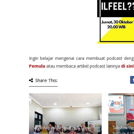
Ingin belajar mengenai cara membuat podcast de
Pemula
atau membaca artikel podcast lainnya
di sini
Share This:
Workshop Public Speaking & Teknik
Talkshow Pe
Negosiasi Dalam Menjalin Kemitraan
Institute di U