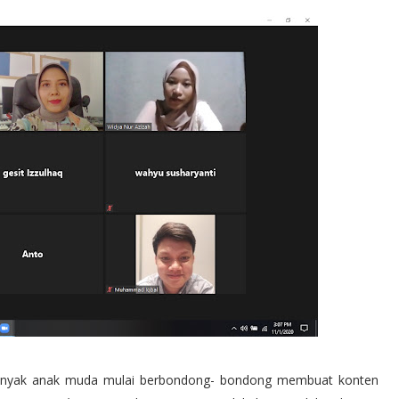
ti banyak anak muda mulai berbondong- bondong membuat konten